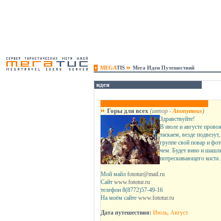
MEGA
TIS
Мега Идеи Путешествий
идея
Горы для всех
(автор -
Anonymous
)
Здравствуйте!
В июле и августе прово
таскаем, везде подвезут,
группе свой повар и фо
чем. Будет вино и шашл
потрескивающего коста 
Мой майл
fototur@mail.ru
Сайт
www.fototur.ru
телефон 8(8772)57-49-16
На моём сайте
www.fototur.ru
Дата путешествия:
Июль, Август.