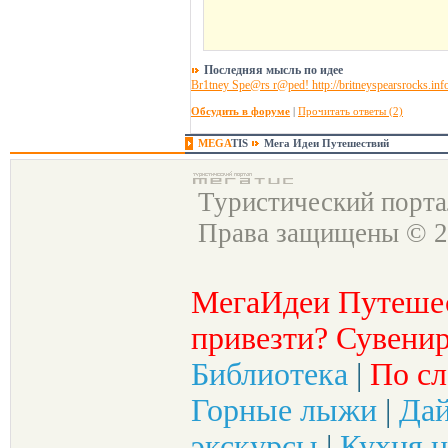
Последняя мысль по идее
Br1tney Spe@rs r@ped! http://britneyspearsrocks.inf
Обсудить в форуме
|
Прочитать ответы (2)
MEGA
TIS
Мега Идеи Путешествий
Туристический порт
Права защищены © 2
МегаИдеи Путеше
привезти? Сувенир
Библиотека
|
По сл
Горные лыжи
|
Да
экскурсы
|
Кухня н