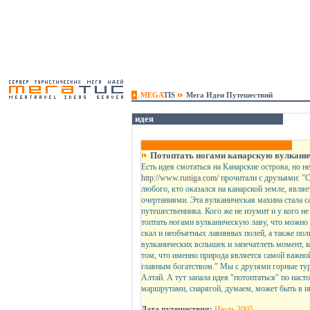
MEGA
TIS
Мега Идеи Путешествий
идея
Потоптать ногами канарскую вулкани
Есть идея смотаться на Канарские острова, но н
http://www.runiga.com/
прочитали с друзьями: 
любого, кто оказался на канарской земле, явля
очертаниями. Эта вулканическая махина стала 
путешественника. Кого же не изумит и у кого не
топтать ногами вулканическую лаву, что можн
скал и необъятных лавинных полей, а также по
вулканических вспышек и запечатлеть момент, к
том, что именно природа является самой важно
главным богатством." Мы с друзями горные тур
Алтай. А тут запала идея "потоптаться" по нас
маршрутами, снарягой, думаем, может быть в и
Дата путешествия:
Июль 2005