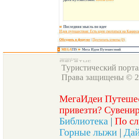
Последняя мысль по идее
Идея путешествия: Есть идея смотаться на Канарски
Обсудить в форуме
|
Прочитать ответы (0)
MEGA
TIS
Мега Идеи Путешествий
Туристический порт
Права защищены © 2
МегаИдеи Путеше
привезти? Сувенир
Библиотека
|
По сл
Горные лыжи
|
Да